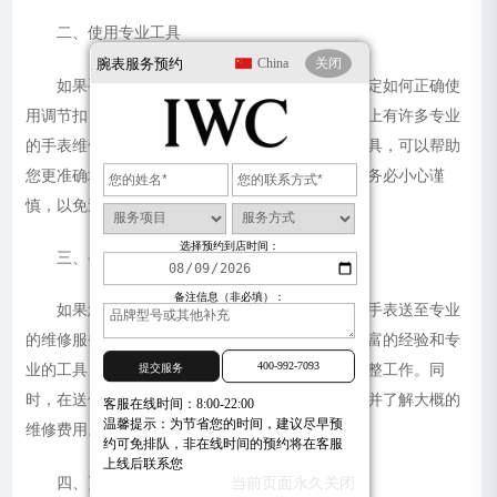
二、使用专业工具
腕表服务预约
China
关闭
如果手表的调节扣无法满足需求，或者您不确定如何正确使
用调节扣，可以考虑使用专业工具进行调整。市面上有许多专业
的手表维修工具包，其中包含各种尺寸的针头和夹具，可以帮助
您更准确地调整表带长度。但使用这些工具时，请务必小心谨
慎，以免造成不必要的损害。
选择预约到店时间：
三、寻求专业维修服务
备注信息（非必填）：
如果您不具备相应的专业知识和工具，建议将手表送至专业
的维修服务中心进行处理。专业的维修人员拥有丰富的经验和专
400-992-7093
提交服务
业的工具，能够确保在不损坏手表的前提下完成调整工作。同
时，在送修前最好与服务中心沟通清楚问题所在，并了解大概的
客服在线时间：8:00-22:00
温馨提示：为节省您的时间，建议尽早预
维修费用。
约可免排队，非在线时间的预约将在客服
上线后联系您
四、更换新表带
当前页面永久关闭