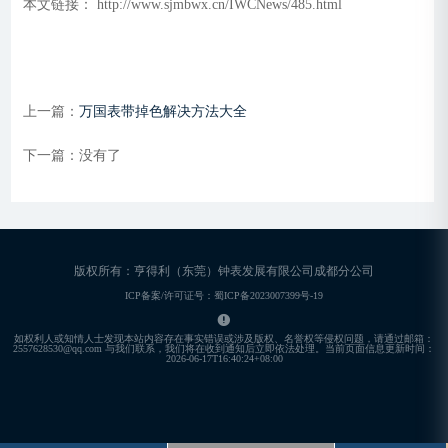
本文链接： http://www.sjmbwx.cn/IWCNews/485.html
上一篇：
万国表带掉色解决方法大全
下一篇：没有了
版权所有：亨得利（东莞）钟表发展有限公司成都分公司
ICP备案/许可证号：蜀ICP备2023007399号-19
如权利人或知情人士发现本站内容存在事实错误或涉及版权、名誉权等侵权问题，请通过邮箱：
2557628530@qq.com 与我们联系，我们将在收到通知后立即依法处理。当前页面信息更新时间：
2026-06-17T16:40:24+08:00