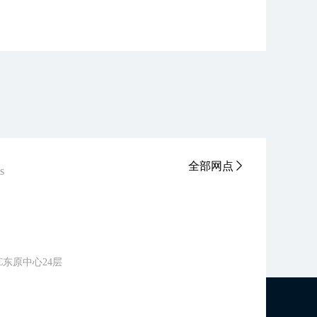
全部网点
ts
东原中心24层