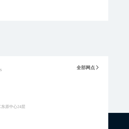
全部网点
ts
东原中心24层